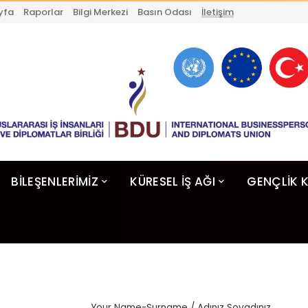
yfa
Raporlar
Bilgi Merkezi
Basın Odası
İletişim
BİLEŞENLERİMİZ
KÜRESEL İŞ AĞI
GENÇLİK 
Your Name-Surname / Adınız Soyadınız