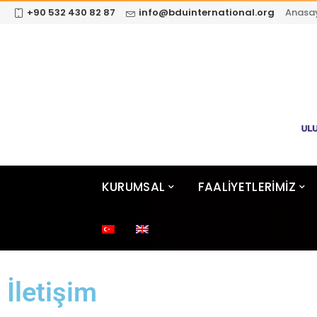
+90 532 430 82 87
info@bduinternational.org
Anasa
KURUMSAL
FAALİYETLERİMİZ
İletişim