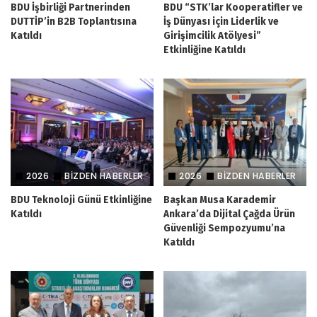
BDU İşbirliği Partnerinden
BDU “STK’lar Kooperatifler ve
DUTTİP’in B2B Toplantısına
İş Dünyası için Liderlik ve
Katıldı
Girişimcilik Atölyesi”
Etkinliğine Katıldı
2026
BIZDEN HABERLER
2026
BIZDEN HABERLER
BDU Teknoloji Günü Etkinliğine
Başkan Musa Karademir
Katıldı
Ankara’da Dijital Çağda Ürün
Güvenliği Sempozyumu’na
Katıldı