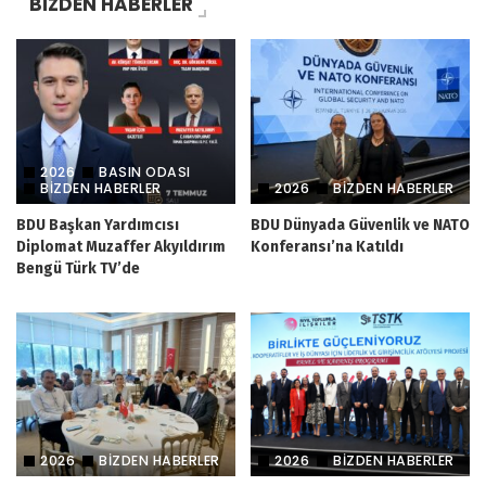
BİZDEN HABERLER
2026
BASIN ODASI
BIZDEN HABERLER
2026
BIZDEN HABERLER
BDU Başkan Yardımcısı
BDU Dünyada Güvenlik ve NATO
Diplomat Muzaffer Akyıldırım
Konferansı’na Katıldı
Bengü Türk TV’de
2026
BIZDEN HABERLER
2026
BIZDEN HABERLER