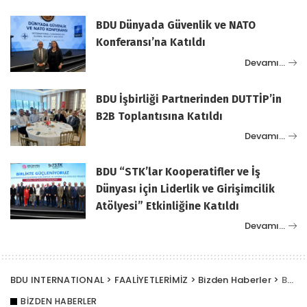
BDU Dünyada Güvenlik ve NATO
Konferansı’na Katıldı
Devamı…
BDU İşbirliği Partnerinden DUTTİP’in
B2B Toplantısına Katıldı
Devamı…
BDU “STK’lar Kooperatifler ve İş
Dünyası için Liderlik ve Girişimcilik
Atölyesi” Etkinliğine Katıldı
Devamı…
BDU INTERNATIONAL
>
FAALİYETLERİMİZ
>
Bizden Haberler
>
BDU, 30 Ağustos Zafer Bayramını Kutladı
BIZDEN HABERLER