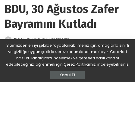
BDU, 30 Ağustos Zafer
Bayramını Kutladı
BDU
967 Views
Yorum Ekle
Posted
by
Sitemizden en iyi şekilde faydalanabilmeniz için, amaçlarla sınırlı
ve gizliliğe uygun şekilde çerez konumlandırmaktayız. Çerezleri
nasıl kullandığımızı incelemek ve çerezleri nasıl kontrol
edebileceğinizi öğrenmek için
Çerez Politikamızı
inceleyebilirsiniz.
Kabul Et