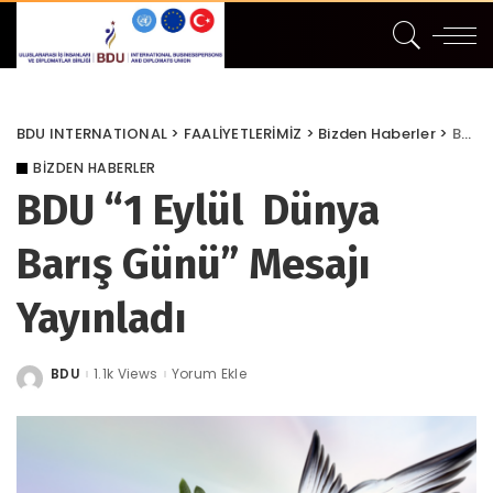
BDU INTERNATIONAL
>
FAALİYETLERİMİZ
>
Bizden Haberler
>
BDU “1 Eylül Dünya Barış Günü” Mesajı Yayınladı
BIZDEN HABERLER
BDU “1 Eylül Dünya
Barış Günü” Mesajı
Yayınladı
BDU
1.1k Views
Yorum Ekle
Posted
by