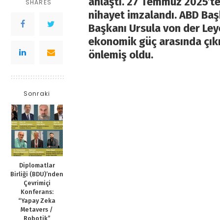
anlaştı. 27 Temmuz 2025’te 
SHARES
nihayet imzalandı. ABD Ba
Başkanı Ursula von der Ley
ekonomik güç arasında çıkm
önlemiş oldu.
Sonraki
Diplomatlar
Birliği (BDU)’nden
Çevrimiçi
Konferans:
“Yapay Zeka
Metavers /
Robotik”