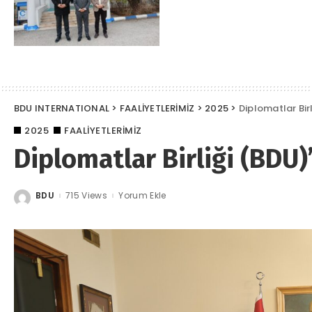
BDU INTERNATIONAL
>
FAALİYETLERİMİZ
>
2025
>
Diplomatlar Bir
2025
FAALİYETLERİMİZ
Diplomatlar Birliği (BDU)
BDU
715 Views
Yorum Ekle
Posted
by