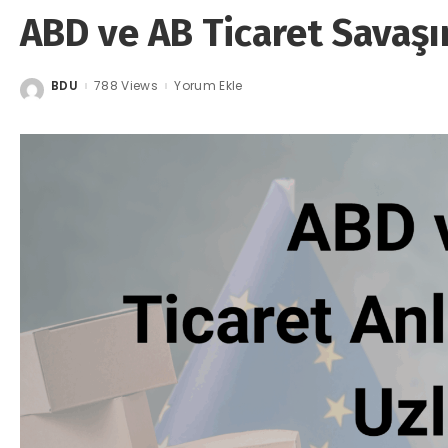
ABD ve AB Ticaret Savaşı
BDU
788 Views
Yorum Ekle
Posted
by