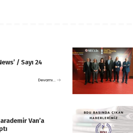
News’ / Sayı 24
Devamı…
arademir Van’a
ptı