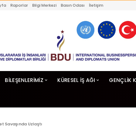
yfa
Raporlar
Bilgi Merkezi
Basın Odası
İletişim
BİLEŞENLERİMİZ
KÜRESEL İŞ AĞI
GENÇLİK 
et Savaşında Uzlaştı