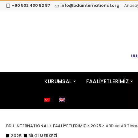
+90 532 430 82 87
info@bduinternational.org
Anasa
KURUMSAL
FAALİYETLERİMİZ
BDU INTERNATIONAL
>
FAALİYETLERİMİZ
>
2025
>
ABD ve AB Ticar
2025
BILGI MERKEZI