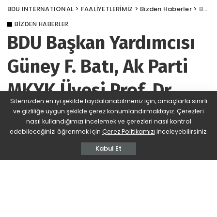
BDU INTERNATIONAL
>
FAALİYETLERİMİZ
>
Bizden Haberler
>
BDU Başkan Yardımcısı Güney F. Batı, Ak Parti MKYK Üyesi Prof. Dr. Cüneyt Yüksel’in Davetine Katıldı
BIZDEN HABERLER
BDU Başkan Yardımcısı
Güney F. Batı, Ak Parti
MKYK Üyesi Prof. Dr.
Sitemizden en iyi şekilde faydalanabilmeniz için, amaçlarla sınırlı
Cüneyt Yüksel’in
ve gizliliğe uygun şekilde çerez konumlandırmaktayız. Çerezleri
nasıl kullandığımızı incelemek ve çerezleri nasıl kontrol
Davetine Katıldı
edebileceğinizi öğrenmek için
Çerez Politikamızı
inceleyebilirsiniz.
Kabul Et
BDU
1.2k Views
Yorum Ekle
Posted
by