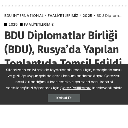
BDU INTERNATIONAL
>
FAALİYETLERİMİZ
>
2025
>
BDU Diplomatlar Birliği (BDU), Rusya’da Yapılan Toplantıda Temsil Edildi
2025
FAALİYETLERİMİZ
BDU Diplomatlar Birliği
(BDU), Rusya’da Yapılan
Toplantıda Temsil Edildi
Sitemizden en iyi şekilde faydalanabilmeniz için, amaçlarla sınırlı
ve gizliliğe uygun şekilde çerez konumlandırmaktayız. Çerezleri
BDU
775 Views
Yorum Ekle
Posted
nasıl kullandığımızı incelemek ve çerezleri nasıl kontrol
by
edebileceğinizi öğrenmek için
Çerez Politikamızı
inceleyebilirsiniz.
Kabul Et