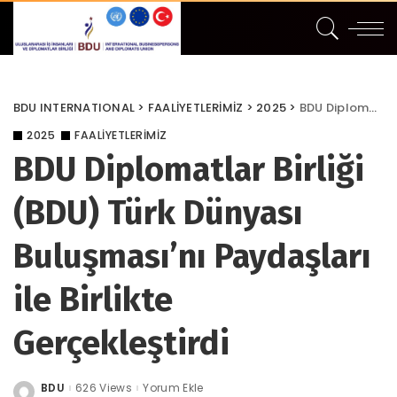
BDU INTERNATIONAL
>
FAALİYETLERİMİZ
>
2025
>
BDU Diplomatlar Birliği (BDU) Türk Dünyası Buluşması’nı Paydaşları ile Birlikte Gerçekleştirdi
2025
FAALİYETLERİMİZ
BDU Diplomatlar Birliği
(BDU) Türk Dünyası
Buluşması’nı Paydaşları
ile Birlikte
Gerçekleştirdi
BDU
626 Views
Yorum Ekle
Posted