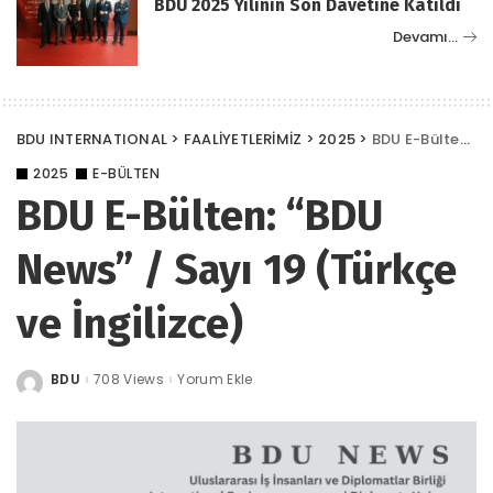
BDU 2025 Yılının Son Davetine Katıldı
Devamı…
BDU INTERNATIONAL
>
FAALİYETLERİMİZ
>
2025
>
BDU E-Bülten: “BDU News” / Sayı 19 (Türkçe ve İngilizce)
2025
E-BÜLTEN
BDU E-Bülten: “BDU
News” / Sayı 19 (Türkçe
ve İngilizce)
BDU
708 Views
Yorum Ekle
Posted
by