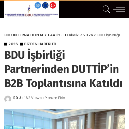
BDU INTERNATIONAL
>
FAALİYETLERİMİZ
>
2026
>
BDU İşbirliği Partnerinden DUTTİP’in B2B Toplantısına Katıldı
2026
BIZDEN HABERLER
BDU İşbirliği
Partnerinden DUTTİP’in
B2B Toplantısına Katıldı
BDU
162 Views
Yorum Ekle
Posted
by