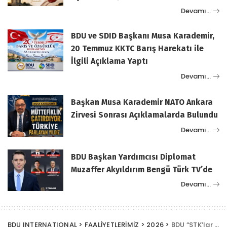
Devamı…
BDU ve SDID Başkanı Musa Karademir,
20 Temmuz KKTC Barış Harekatı ile
İlgili Açıklama Yaptı
Devamı…
Başkan Musa Karademir NATO Ankara
Zirvesi Sonrası Açıklamalarda Bulundu
Devamı…
BDU Başkan Yardımcısı Diplomat
Muzaffer Akyıldırım Bengü Türk TV’de
Devamı…
BDU INTERNATIONAL
>
FAALİYETLERİMİZ
>
2026
>
BDU “STK’lar Kooperatifler ve İş Dünyası için Liderlik ve Girişimcilik Atölyesi” Etkinliğine Katıldı