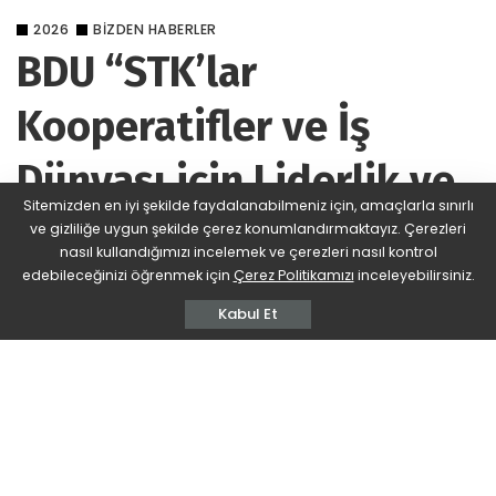
2026
BIZDEN HABERLER
BDU “STK’lar
Kooperatifler ve İş
Dünyası için Liderlik ve
Sitemizden en iyi şekilde faydalanabilmeniz için, amaçlarla sınırlı
Girişimcilik Atölyesi”
ve gizliliğe uygun şekilde çerez konumlandırmaktayız. Çerezleri
nasıl kullandığımızı incelemek ve çerezleri nasıl kontrol
Etkinliğine Katıldı
edebileceğinizi öğrenmek için
Çerez Politikamızı
inceleyebilirsiniz.
Kabul Et
BDU
201 Views
Yorum Ekle
Posted
by