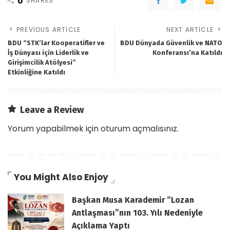
0
SHARES
PREVIOUS ARTICLE
NEXT ARTICLE
BDU “STK’lar Kooperatifler ve
BDU Dünyada Güvenlik ve NATO
İş Dünyası için Liderlik ve
Konferansı’na Katıldı
Girişimcilik Atölyesi”
Etkinliğine Katıldı
Leave a Review
Yorum yapabilmek için
oturum açmalısınız
.
You Might Also Enjoy
Başkan Musa Karademir “Lozan
Antlaşması”nın 103. Yılı Nedeniyle
Açıklama Yaptı