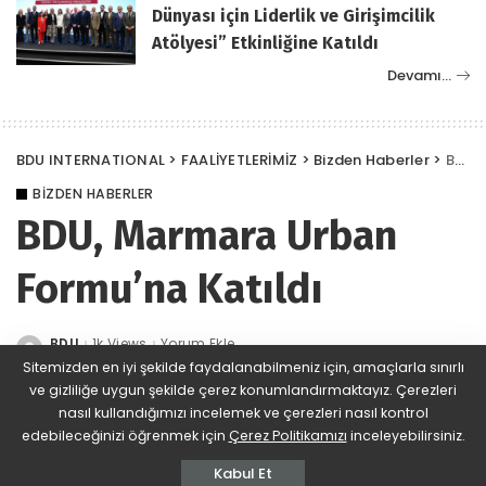
Dünyası için Liderlik ve Girişimcilik
Atölyesi” Etkinliğine Katıldı
Devamı…
BDU INTERNATIONAL
>
FAALİYETLERİMİZ
>
Bizden Haberler
>
BDU, Marmara Urban Formu’na Katıldı
BIZDEN HABERLER
BDU, Marmara Urban
Formu’na Katıldı
BDU
1k Views
Yorum Ekle
Posted
by
Sitemizden en iyi şekilde faydalanabilmeniz için, amaçlarla sınırlı
ve gizliliğe uygun şekilde çerez konumlandırmaktayız. Çerezleri
nasıl kullandığımızı incelemek ve çerezleri nasıl kontrol
edebileceğinizi öğrenmek için
Çerez Politikamızı
inceleyebilirsiniz.
Kabul Et