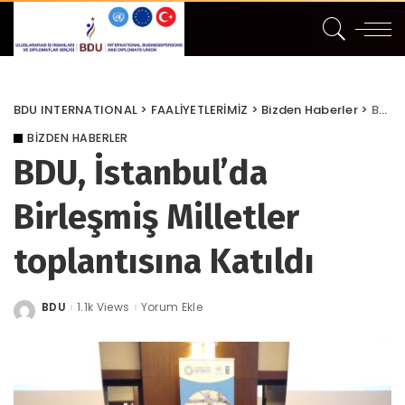
BDU INTERNATIONAL
>
FAALİYETLERİMİZ
>
Bizden Haberler
>
BDU, İstanbul’da Birleşmiş Milletler toplantısına Katıldı
BIZDEN HABERLER
BDU, İstanbul’da
Birleşmiş Milletler
toplantısına Katıldı
BDU
1.1k Views
Yorum Ekle
Posted
by