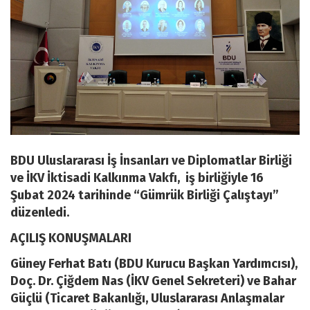
BDU Uluslararası İş İnsanları ve Diplomatlar Birliği
ve İKV İktisadi Kalkınma Vakfı, iş birliğiyle 16
Şubat 2024 tarihinde “Gümrük Birliği Çalıştayı”
düzenledi.
AÇILIŞ KONUŞMALARI
Güney Ferhat Batı (BDU Kurucu Başkan Yardımcısı),
Doç. Dr. Çiğdem Nas (İKV Genel Sekreteri) ve Bahar
Güçlü (Ticaret Bakanlığı, Uluslararası Anlaşmalar