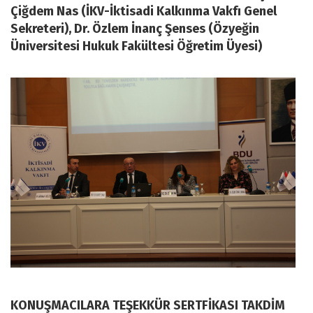
Çiğdem Nas (İKV-İktisadi Kalkınma Vakfı Genel
Sekreteri), Dr. Özlem İnanç Şenses (Özyeğin
Üniversitesi Hukuk Fakültesi Öğretim Üyesi)
KONUŞMACILARA TEŞEKKÜR SERTFİKASI TAKDİM