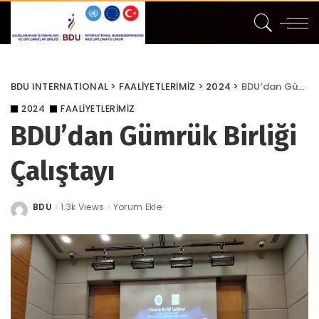
BDU INTERNATIONAL
>
FAALİYETLERİMİZ
>
2024
>
BDU’dan Gümrük Birliği Çalıştayı
2024
FAALİYETLERİMİZ
BDU’dan Gümrük Birliği
Çalıştayı
BDU
1.3k Views
Yorum Ekle
Posted
by