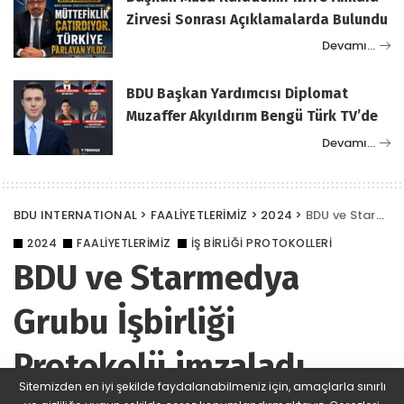
Zirvesi Sonrası Açıklamalarda Bulundu
Devamı…
BDU Başkan Yardımcısı Diplomat
Muzaffer Akyıldırım Bengü Türk TV’de
Devamı…
BDU INTERNATIONAL
>
FAALİYETLERİMİZ
>
2024
>
BDU ve Starmedya Grubu İşbirliği Protokolü imzaladı
2024
FAALİYETLERİMİZ
İŞ BIRLIĞI PROTOKOLLERI
BDU ve Starmedya
Grubu İşbirliği
Protokolü imzaladı
Sitemizden en iyi şekilde faydalanabilmeniz için, amaçlarla sınırlı