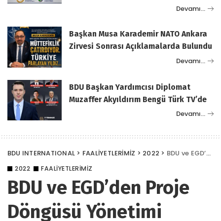
Devamı…
Başkan Musa Karademir NATO Ankara
Zirvesi Sonrası Açıklamalarda Bulundu
Devamı…
BDU Başkan Yardımcısı Diplomat
Muzaffer Akyıldırım Bengü Türk TV’de
Devamı…
BDU INTERNATIONAL
>
FAALİYETLERİMİZ
>
2022
>
BDU ve EGD’den Proje Döngüsü Yönetimi Eğitim Semineri
2022
FAALİYETLERİMİZ
BDU ve EGD’den Proje
Döngüsü Yönetimi