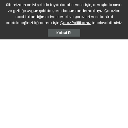
Sitemizden en iyi şekilde faydalanabilmeniz için, amaçlarla sınırlı
Ziyarette Bulundu
ve gizliliğe uygun şekilde çerez konumlandırmaktayız. Çerezleri
nasıl kullandığımızı incelemek ve çerezleri nasıl kontrol
edebileceğinizi öğrenmek için
Çerez Politikamızı
inceleyebilirsiniz.
BDU
1.1k Views
Yorum Ekle
Posted
by
Kabul Et