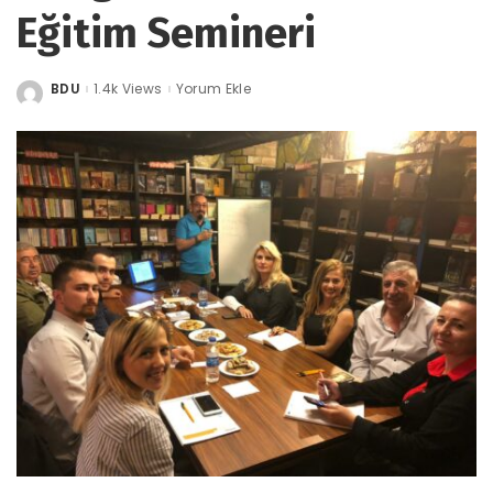
Eğitim Semineri
BDU
1.4k Views
Yorum Ekle
Posted
by