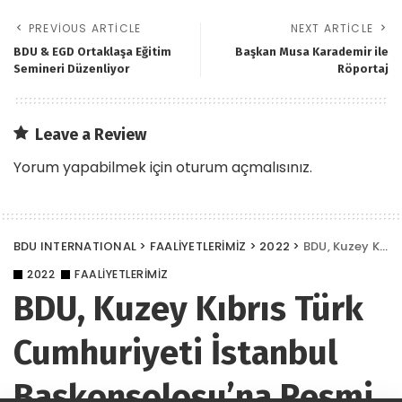
PREVIOUS ARTICLE
NEXT ARTICLE
BDU & EGD Ortaklaşa Eğitim
Başkan Musa Karademir ile
Semineri Düzenliyor
Röportaj
Leave a Review
Yorum yapabilmek için
oturum açmalısınız
.
BDU INTERNATIONAL
>
FAALİYETLERİMİZ
>
2022
>
BDU, Kuzey Kıbrıs Türk Cumhuriyeti İstanbul Başkonsolosu’na Resmi Ziyarette Bulundu
2022
FAALİYETLERİMİZ
BDU, Kuzey Kıbrıs Türk
Cumhuriyeti İstanbul
Başkonsolosu’na Resmi