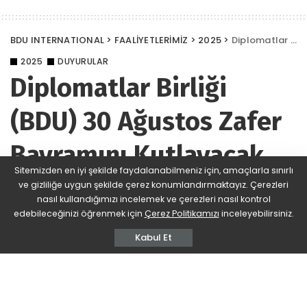
BDU INTERNATIONAL
>
FAALİYETLERİMİZ
>
2025
>
Diplomatlar Birliği (BDU) 30 Ağustos Zafer Bayramını Kutlayacak
2025
DUYURULAR
Diplomatlar Birliği
(BDU) 30 Ağustos Zafer
Bayramını Kutlayacak
Sitemizden en iyi şekilde faydalanabilmeniz için, amaçlarla sınırlı
ve gizliliğe uygun şekilde çerez konumlandırmaktayız. Çerezleri
BDU
760 Views
Yorum Ekle
Posted
nasıl kullandığımızı incelemek ve çerezleri nasıl kontrol
by
edebileceğinizi öğrenmek için
Çerez Politikamızı
inceleyebilirsiniz.
Kabul Et