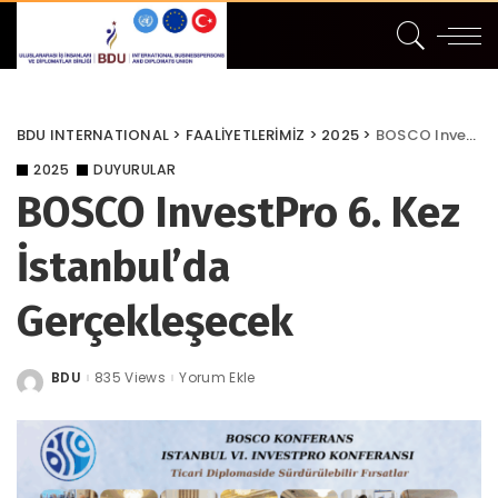
BDU INTERNATIONAL
>
FAALİYETLERİMİZ
>
2025
>
BOSCO InvestPro 6. Kez İstanbul’da Gerçekleşecek
2025
DUYURULAR
BOSCO InvestPro 6. Kez
İstanbul’da
Gerçekleşecek
BDU
835 Views
Yorum Ekle
Posted
by