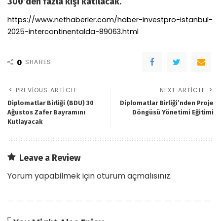
300’den fazla kişi katılacak.
https://www.nethaberler.com/haber-investpro-istanbul-
2025-intercontinentalda-89063.html
0
SHARES
PREVIOUS ARTICLE
NEXT ARTICLE
Diplomatlar Birliği (BDU) 30
Diplomatlar Birliği’nden Proje
Ağustos Zafer Bayramını
Döngüsü Yönetimi Eğitimi
Kutlayacak
Leave a Review
Yorum yapabilmek için
oturum açmalısınız
.