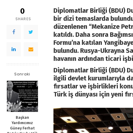
0
Diplomatlar Birliği (BDU) D
bir dizi temaslarda bulund
SHARES
düzenlenen “Mekanize Petro
katıldı. Daha sonra Bağıms
Formu’na katılan Yangibaye
bulundu. Rusya-Ukrayna Sav
havanın ardından ticari işbi
Diplomatlar Birliği (BDU) D
Sonraki
ilgili devlet kurumlarıyla d
fırsatlar ve işbirlikleri ko
Türk iş dünyası için yeni fı
Başkan
Yardımcımız
Güney Ferhat