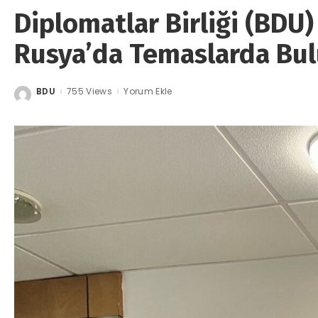
Diplomatlar Birliği (BDU)
Rusya’da Temaslarda Bu
BDU
755 Views
Yorum Ekle
Posted
by