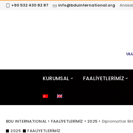
+90 532 430 82 87
info@bduinternational.org
Anasa
KURUMSAL
FAALİYETLERİMİZ
BDU INTERNATIONAL
>
FAALİYETLERİMİZ
>
2025
>
Diplomatlar Bir
2025
FAALİYETLERİMİZ