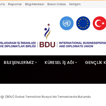
yfa
Raporlar
Bilgi Merkezi
Basın Odası
İletişim
BİLEŞENLERİMİZ
KÜRESEL İŞ AĞI
GENÇLİK 
liği (BDU) Dubai Temsilcisi Rusya’da Temaslarda Bulundu