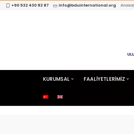
+90 532 430 82 87
info@bduinternational.org
Anasa
KURUMSAL
FAALİYETLERİMİZ