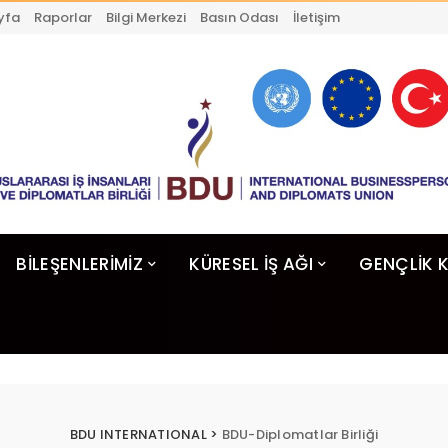
yfa
Raporlar
Bilgi Merkezi
Basın Odası
İletişim
BİLEŞENLERİMİZ
KÜRESEL İŞ AĞI
GENÇLİK 
BDU INTERNATIONAL
>
BDU-Diplomatlar Birliği