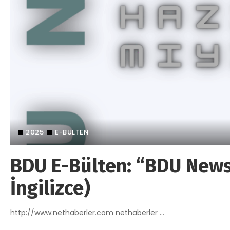
2025
E-BÜLTEN
BDU E-Bülten: “BDU News”
İngilizce)
http://www.nethaberler.com nethaberler
...