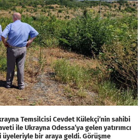
krayna Temsilcisi Cevdet Külekçi’nin sahibi
aveti ile Ukrayna Odessa’ya gelen yatırımcı
 üyeleriyle bir araya geldi. Görüşme