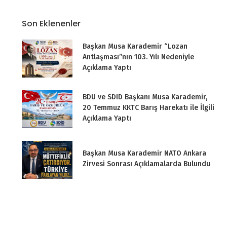
Son Eklenenler
Başkan Musa Karademir “Lozan
Antlaşması”nın 103. Yılı Nedeniyle
Açıklama Yaptı
BDU ve SDID Başkanı Musa Karademir,
20 Temmuz KKTC Barış Harekatı ile İlgili
Açıklama Yaptı
Başkan Musa Karademir NATO Ankara
Zirvesi Sonrası Açıklamalarda Bulundu
BDU Başkan Yardımcısı Diplomat
Muzaffer Akyıldırım Bengü Türk TV’de