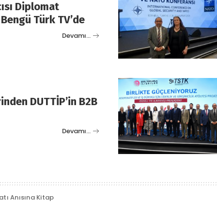
ısı Diplomat
 Bengü Türk TV’de
Devamı…
erinden DUTTİP’in B2B
Devamı…
tı Anısına Kitap