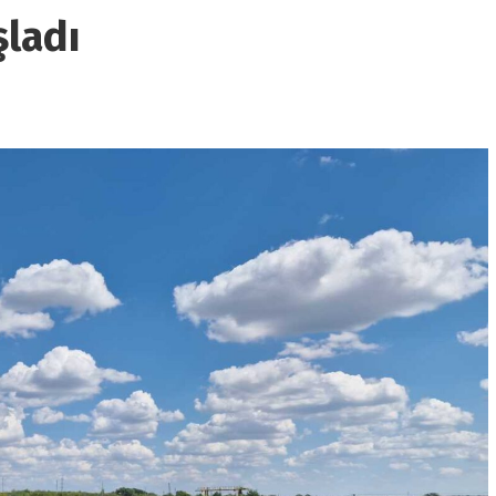
şladı