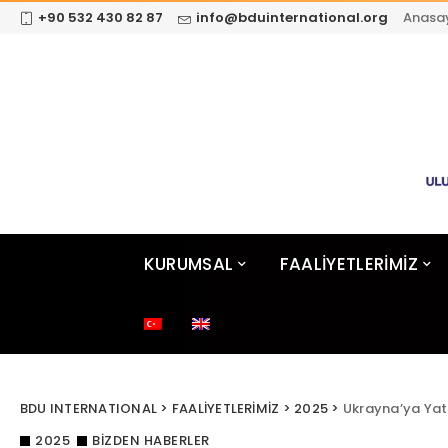
+90 532 430 82 87
info@bduinternational.org
Anasa
KURUMSAL
FAALİYETLERİMİZ
BDU INTERNATIONAL
>
FAALİYETLERİMİZ
>
2025
>
Ukrayna’ya Yat
2025
BIZDEN HABERLER