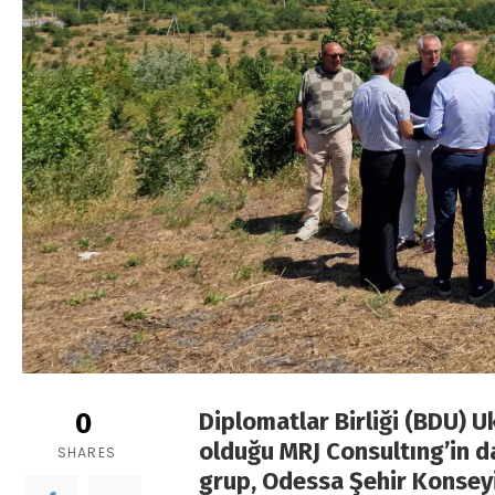
0
Diplomatlar Birliği (BDU) U
olduğu MRJ Consultıng’in d
SHARES
grup, Odessa Şehir Konseyi