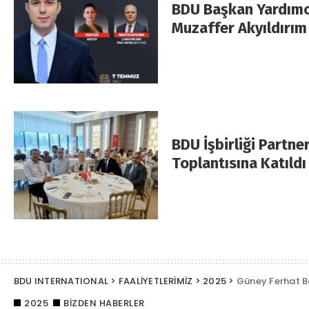
BDU Başkan Yardımc
Muzaffer Akyıldırım
BDU İşbirliği Partn
Toplantısına Katıldı
BDU INTERNATIONAL
>
FAALİYETLERİMİZ
>
2025
>
Güney Ferhat Ba
2025
BIZDEN HABERLER