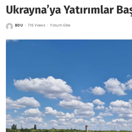
Ukrayna’ya Yatırımlar Ba
BDU
716 Views
Yorum Ekle
Posted
by