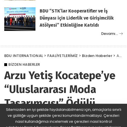
BDU “STK’lar Kooperatifler ve İş
Dünyası için Liderlik ve Girişimcilik
Atölyesi” Etkinliğine Katıldı
Devamı…
BDU INTERNATIONAL
>
FAALİYETLERİMİZ
>
Bizden Haberler
>
Arzu Yetiş Kocatepe’ye “Uluslararası Moda Tasarımcısı” Ödülü verildi
BIZDEN HABERLER
Arzu Yetiş Kocatepe’ye
“Uluslararası Moda
Tasarımcısı” Ödülü
Sitemizden en iyi şekilde faydalanabilmeniz için, amaçlarla sınırlı
verildi
ve gizliliğe uygun şekilde çerez konumlandırmaktayız. Çerezleri
nasıl kullandığımızı incelemek ve çerezleri nasıl kontrol