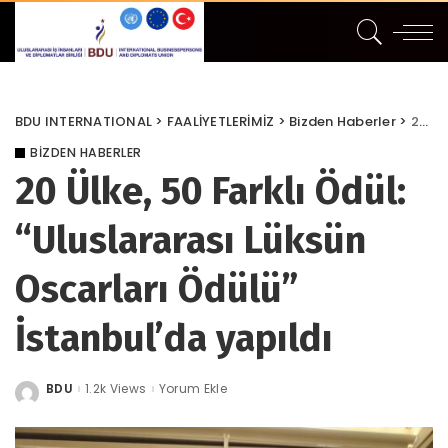
BDU INTERNATIONAL
>
FAALİYETLERİMİZ
>
Bizden Haberler
>
20 Ülke, 50 Farklı Ödül: “Uluslararası Lüksün Oscarları Ödülü” İstanbul’da yapıldı
BIZDEN HABERLER
20 Ülke, 50 Farklı Ödül:
“Uluslararası Lüksün
Oscarları Ödülü”
İstanbul’da yapıldı
BDU
1.2k Views
Yorum Ekle
Posted
by