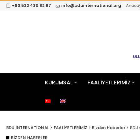
+90 532 430 82 87
info@bduinternational.org
Anasa
KURUMSAL
FAALİYETLERİMİZ
BDU INTERNATIONAL
>
FAALİYETLERİMİZ
>
Bizden Haberler
>
BDU G
BIZDEN HABERLER