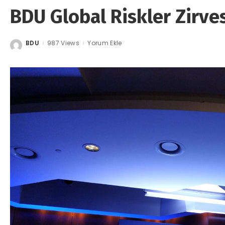
BDU Global Riskler Zirves
BDU
987 Views
Yorum Ekle
Posted
by