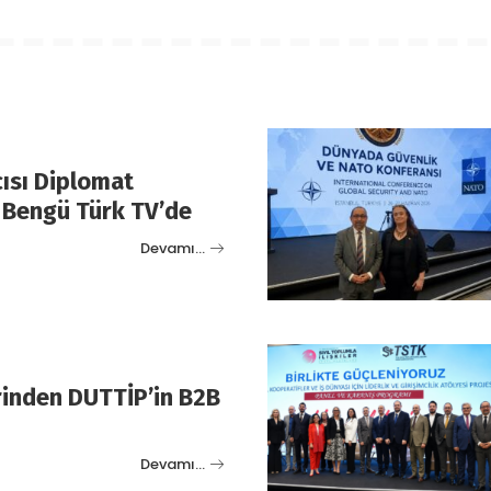
ısı Diplomat
 Bengü Türk TV’de
Devamı…
erinden DUTTİP’in B2B
Devamı…