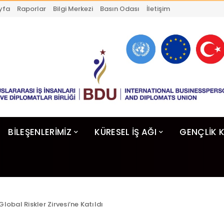
yfa
Raporlar
Bilgi Merkezi
Basın Odası
İletişim
BİLEŞENLERİMİZ
KÜRESEL İŞ AĞI
GENÇLİK 
lobal Riskler Zirvesi’ne Katıldı