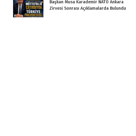
Başkan Musa Karademir NATO Ankara
Zirvesi Sonrası Açıklamalarda Bulundu
BDU Başkan Yardımcısı Diplomat
Muzaffer Akyıldırım Bengü Türk TV’de
Musa Karademir’den NATO Ankara
Zirvesi Öncesi Basın Açıklaması
BDU Dünyada Güvenlik ve NATO
Konferansı’na Katıldı
BDU İşbirliği Partnerinden DUTTİP’in B2B
Toplantısına Katıldı