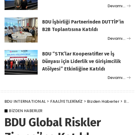
Devamı…
BDU İşbirliği Partnerinden DUTTİP’in
B2B Toplantısına Katıldı
Devamı…
BDU “STK’lar Kooperatifler ve İş
Dünyası için Liderlik ve Girişimcilik
Atölyesi” Etkinliğine Katıldı
Devamı…
BDU INTERNATIONAL
>
FAALİYETLERİMİZ
>
Bizden Haberler
>
BDU Global Riskler Zirvesi’ne Katıldı
BIZDEN HABERLER
BDU Global Riskler