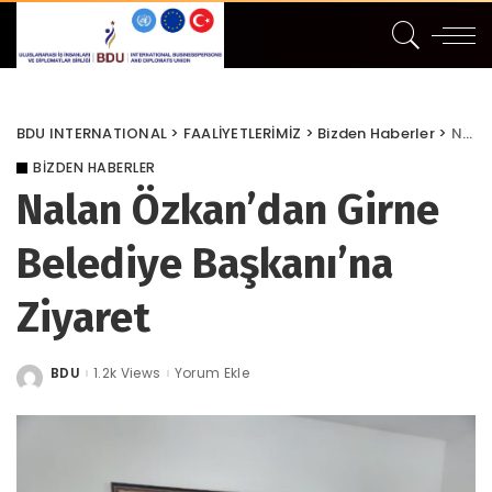
BDU INTERNATIONAL
>
FAALİYETLERİMİZ
>
Bizden Haberler
>
Nalan Özkan’dan Girne Belediye Başkanı’na Ziyaret
BIZDEN HABERLER
Nalan Özkan’dan Girne
Belediye Başkanı’na
Ziyaret
BDU
1.2k Views
Yorum Ekle
Posted
by