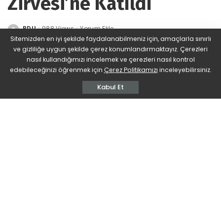
Zirvesi’ne Katıldı
BDU
988 Views
Yorum Ekle
Posted
by
Sitemizden en iyi şekilde faydalanabilmeniz için, amaçlarla sınırlı
ve gizliliğe uygun şekilde çerez konumlandırmaktayız. Çerezleri
nasıl kullandığımızı incelemek ve çerezleri nasıl kontrol
edebileceğinizi öğrenmek için
Çerez Politikamızı
inceleyebilirsiniz.
Kabul Et