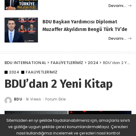
Devamı…
BDU Başkan Yardımcısı Diplomat
Muzaffer Akyıldırım Bengü Türk TV’de
Devamı…
BDU INTERNATIONAL
>
FAALİYETLERİMİZ
>
2024
>
BDU’dan 2 Yeni Kitap
2024
FAALİYETLERİMİZ
BDU’dan 2 Yeni Kitap
BDU
1k Views
Yorum Ekle
Posted
by
Sitemizden en iyi şekilde faydalanabilmeniz için, amaçlarla sınırlı
ve gizliliğe uygun şekilde çerez konumlandırmaktayız. Çerezleri
nasıl kullandığımızı incelemek ve çerezleri nasıl kontrol