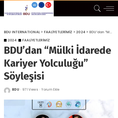
BDU INTERNATIONAL
>
FAALİYETLERİMİZ
>
2024
>
BDU’dan “Mülki İdarede Kariyer Yolculuğu” Söyleşisi
2024
FAALİYETLERİMİZ
BDU’dan “Mülki İdarede
Kariyer Yolculuğu”
Söyleşisi
BDU
971 Views
Yorum Ekle
Posted
by