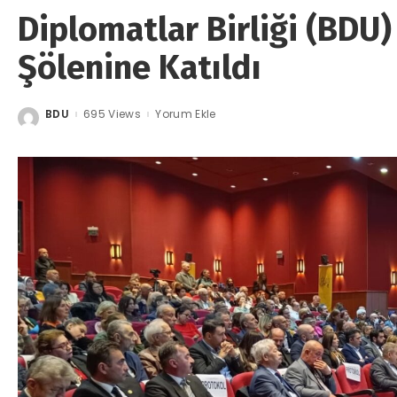
Diplomatlar Birliği (BDU
Şölenine Katıldı
BDU
695 Views
Yorum Ekle
Posted
by