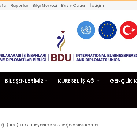
yfa
Raporlar
Bilgi Merkezi
Basın Odası
İletişim
BİLEŞENLERİMİZ
KÜRESEL İŞ AĞI
GENÇLİK 
liği (BDU) Türk Dünyası Yeni Gün Şölenine Katıldı