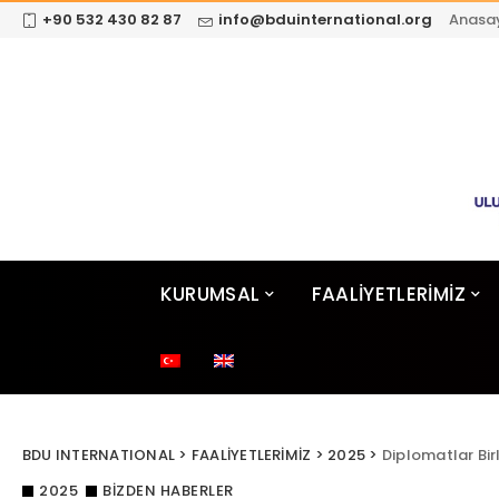
+90 532 430 82 87
info@bduinternational.org
Anasa
KURUMSAL
FAALİYETLERİMİZ
BDU INTERNATIONAL
>
FAALİYETLERİMİZ
>
2025
>
Diplomatlar Bir
2025
BIZDEN HABERLER