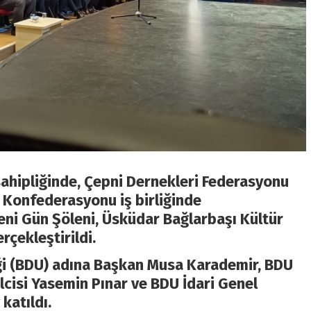
sahipliğinde, Çepni Dernekleri Federasyonu
ik Konfederasyonu iş birliğinde
Yeni Gün
Ş
öleni
, Üsküdar Bağlarbaşı Kültür
çekleştirildi.
liği (BDU) adına Başkan Musa Karademir, BDU
cisi Yasemin Pınar ve BDU İdari Genel
katıldı.