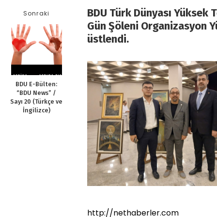
BDU Türk Dünyası Yüksek T
Sonraki
Gün
Ş
öleni Organizasyon 
üstlendi.
BDU E-Bülten:
“BDU News” /
Sayı 20 (Türkçe ve
İngilizce)
http://nethaberler.com