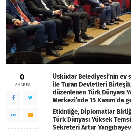
0
Üsküdar Belediyesi’nin ev 
ile Turan Devletleri Birleş
SHARES
düzenlenen
Türk Dünyası 
Merkezi’nde 15 Kasım’da ger
Etkinliğe, Diplomatlar Bir
Türk Dünyası Yüksek Temsil
Sekreteri Artur Yangıbayev 