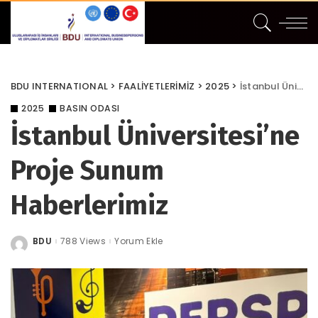
BDU INTERNATIONAL
>
FAALİYETLERİMİZ
>
2025
>
İstanbul Üniversitesi’ne Proje Sunum Haberlerimiz
2025
BASIN ODASI
İstanbul Üniversitesi’ne
Proje Sunum
Haberlerimiz
BDU
788 Views
Yorum Ekle
Posted
by