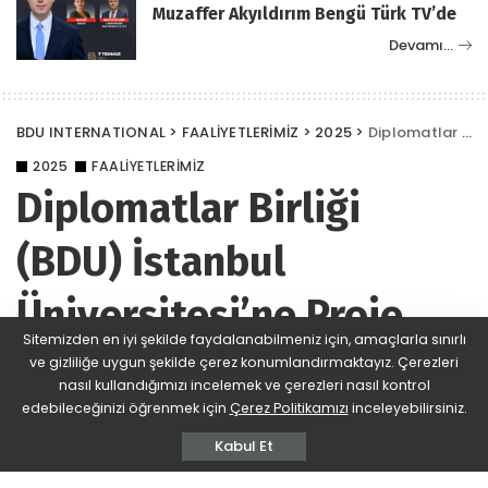
Muzaffer Akyıldırım Bengü Türk TV’de
Devamı…
BDU INTERNATIONAL
>
FAALİYETLERİMİZ
>
2025
>
Diplomatlar Birliği (BDU) İstanbul Üniversitesi’ne Proje Sundu
2025
FAALİYETLERİMİZ
Diplomatlar Birliği
(BDU) İstanbul
Üniversitesi’ne Proje
Sitemizden en iyi şekilde faydalanabilmeniz için, amaçlarla sınırlı
Sundu
ve gizliliğe uygun şekilde çerez konumlandırmaktayız. Çerezleri
nasıl kullandığımızı incelemek ve çerezleri nasıl kontrol
edebileceğinizi öğrenmek için
Çerez Politikamızı
inceleyebilirsiniz.
BDU
748 Views
Yorum Ekle
Posted
by
Kabul Et