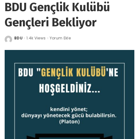
BDU Gençlik Kulübü
Gençleri Bekliyor
BDU
1.4k Views
Yorum Ekle
Posted
by