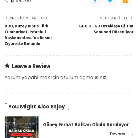
0
SHARES
PREVIOUS ARTICLE
NEXT ARTICLE
BDU, Kuzey Kıbrıs Türk
BDU & EGD Ortaklaşa Eğitim
Cumhuriyeti İstanbul
Semineri Düzenliyor
Başkonsolosu’na Resmi
Ziyarette Bulundu
Leave a Review
Yorum yapabilmek için
oturum açmalısınız
.
You Might Also Enjoy
Güney Ferhat Balkan Okulu Kuruluyor
Devamı…