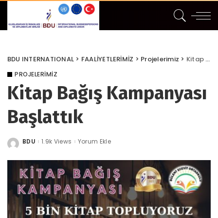
BDU INTERNATIONAL
>
FAALİYETLERİMİZ
>
Projelerimiz
>
Kitap Bağış Kampanyası Başlattık
PROJELERIMIZ
Kitap Bağış Kampanyası
Başlattık
BDU
1.9k Views
Yorum Ekle
Posted
by