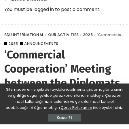
You must be
logged in
to post a comment.
BDU INTERNATIONAL
>
OUR ACTIVITIES
>
2025
>
‘Commercial Cooperation’ Meeting between the Diplomats Union (BDU) and GBDP
2025
ANNOUNCEMENTS
‘Commercial
Cooperation’ Meeting
between the Diplomats
Sitemizden en iyi şekilde faydalanabilmeniz için, amaçlarla sınırlı
Union (BDU) and GBDP
ve gizliliğe uygun şekilde çerez konumlandırmaktayız. Çerezleri
nasıl kullandığımızı incelemek ve çerezleri nasıl kontrol
edebileceğinizi öğrenmek için
Çerez Politikamızı
inceleyebilirsiniz.
BDU
390 Views
Yorum Ekle
Posted
by
Kabul Et